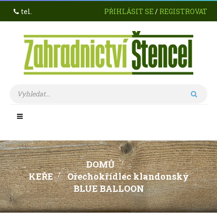
tel.
PŘIHLÁSIT SE
/
REGISTROVAT
Toggle
navigation
DOMŮ
>
KEŘE
>
Ořechokřídlec klandonský
BLUE BALLOON